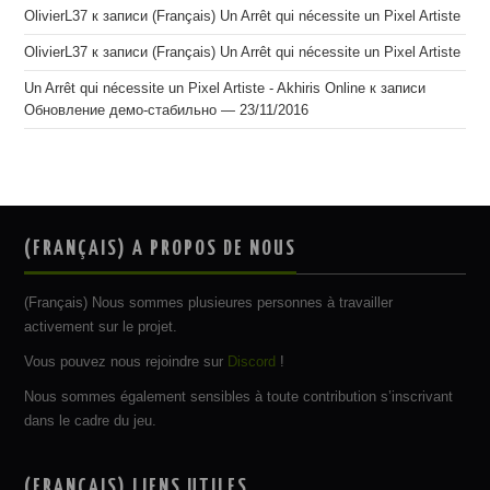
OlivierL37
к записи
(Français) Un Arrêt qui nécessite un Pixel Artiste
OlivierL37
к записи
(Français) Un Arrêt qui nécessite un Pixel Artiste
Un Arrêt qui nécessite un Pixel Artiste - Akhiris Online
к записи
Обновление демо-стабильно — 23/11/2016
(FRANÇAIS) A PROPOS DE NOUS
(Français) Nous sommes plusieures personnes à travailler
activement sur le projet.
Vous pouvez nous rejoindre sur
Discord
!
Nous sommes également sensibles à toute contribution s’inscrivant
dans le cadre du jeu.
(FRANÇAIS) LIENS UTILES