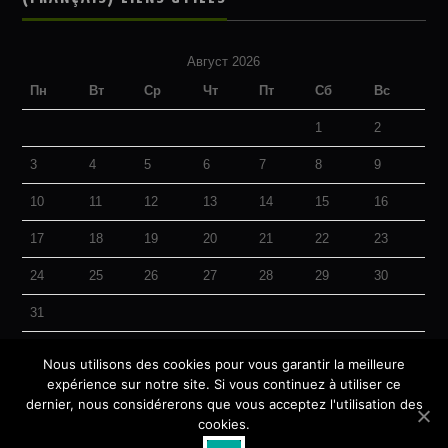
Август 2026
Пн
Вт
Ср
Чт
Пт
Сб
Вс
1
2
3
4
5
6
7
8
9
10
11
12
13
14
15
16
17
18
19
20
21
22
23
24
25
26
27
28
29
30
31
« Авг
Nous utilisons des cookies pour vous garantir la meilleure
expérience sur notre site. Si vous continuez à utiliser ce
dernier, nous considérerons que vous acceptez l'utilisation des
cookies.
© 2026 Akhiris Online. All rights reserved.