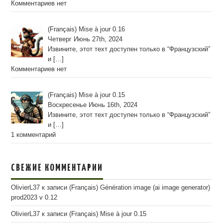
Комментариев нет
(Français) Mise à jour 0.16
Четверг Июнь 27th, 2024
Извините, этот техт доступен только в “Французский”
и
[…]
Комментариев нет
(Français) Mise à jour 0.15
Воскресенье Июнь 16th, 2024
Извините, этот техт доступен только в “Французский”
и
[…]
1 комментарий
СВЕЖИЕ КОММЕНТАРИИ
OlivierL37
к записи
(Français) Génération image (ai image generator)
prod2023 v 0.12
OlivierL37
к записи
(Français) Mise à jour 0.15