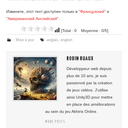
Извините, этот техт доступен только в “
Французский
” и
ЗАРЕГИСТРИРОВАТЬСЯ / ВОЙТИ
“
Американский Английский
”.
[Total : 0 Moyenne : 0/5]
,
Mise à jour
anglais
,
english
ROBIN RUAUX
Développeur web depuis
plus de 10 ans, je suis
passionné par la création
de jeux vidéos. J'utilise
ainsi Unity3D pour mettre
en place des améliorations
au sein du jeu Akhiris Online.
MORE POSTS