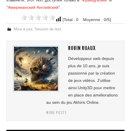
Извините, этот техт доступен только в “
Французский
” и
“
Американский Английский
”.
ЗАРЕГИСТРИРОВАТЬСЯ / ВОЙТИ
[Total : 0 Moyenne : 0/5]
Mise à jour
,
Session de test
ROBIN RUAUX
Développeur web depuis
plus de 10 ans, je suis
passionné par la création
de jeux vidéos. J'utilise
ainsi Unity3D pour mettre
en place des améliorations
au sein du jeu Akhiris Online.
MORE POSTS