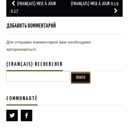
(FRANÇAIS) MISE À JOUR
(FRANÇAIS) MISE À JOUR 0.19
Post navigation
0.17
ДОБАВИТЬ КОММЕНТАРИЙ
Для отправки комментария вам необходимо
авторизоваться
.
(FRANÇAIS) RECHERCHER
Search for:
COMMUNAUTÉ