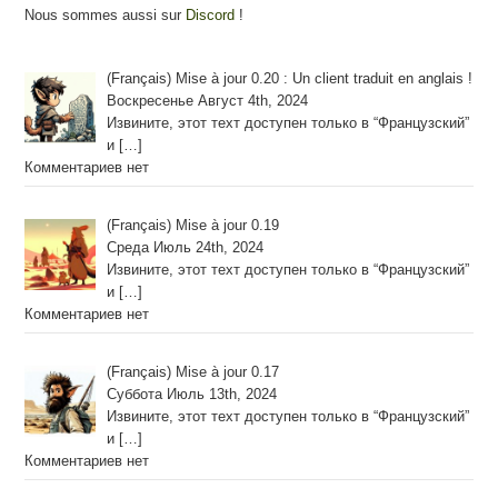
Nous sommes aussi sur
Discord
!
(Français) Mise à jour 0.20 : Un client traduit en anglais !
Воскресенье Август 4th, 2024
Извините, этот техт доступен только в “Французский”
и
[…]
Комментариев нет
(Français) Mise à jour 0.19
Среда Июль 24th, 2024
Извините, этот техт доступен только в “Французский”
и
[…]
Комментариев нет
(Français) Mise à jour 0.17
Суббота Июль 13th, 2024
Извините, этот техт доступен только в “Французский”
и
[…]
Комментариев нет