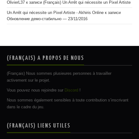
OlivierL37
к записи
(Français) Un Arrêt qui nécessite un Pixel Artiste
Un Arrêt qui nécessite un Pixel Artiste - Akhiris Online
к записи
Обновление демо-стабильно — 23/11/2016
(FRANÇAIS) A PROPOS DE NOUS
(Français) Nous sommes plusieures personnes à travailler
activement sur le projet.
Vous pouvez nous rejoindre sur
Discord
!
Nous sommes également sensibles à toute contribution s’inscrivant
dans le cadre du jeu.
(FRANÇAIS) LIENS UTILES