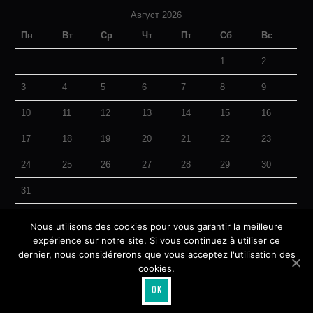
Август 2026
Пн
Вт
Ср
Чт
Пт
Сб
Вс
1
2
3
4
5
6
7
8
9
10
11
12
13
14
15
16
17
18
19
20
21
22
23
24
25
26
27
28
29
30
31
« Авг
Nous utilisons des cookies pour vous garantir la meilleure
expérience sur notre site. Si vous continuez à utiliser ce
dernier, nous considérerons que vous acceptez l'utilisation des
cookies.
© 2026 Akhiris Online. All rights reserved.
OK
Hiero
by aThemes