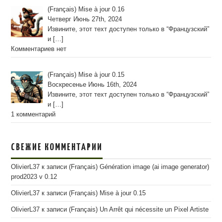
(Français) Mise à jour 0.16
Четверг Июнь 27th, 2024
Извините, этот техт доступен только в “Французский”
и
[…]
Комментариев нет
(Français) Mise à jour 0.15
Воскресенье Июнь 16th, 2024
Извините, этот техт доступен только в “Французский”
и
[…]
1 комментарий
СВЕЖИЕ КОММЕНТАРИИ
OlivierL37
к записи
(Français) Génération image (ai image generator)
prod2023 v 0.12
OlivierL37
к записи
(Français) Mise à jour 0.15
OlivierL37
к записи
(Français) Un Arrêt qui nécessite un Pixel Artiste