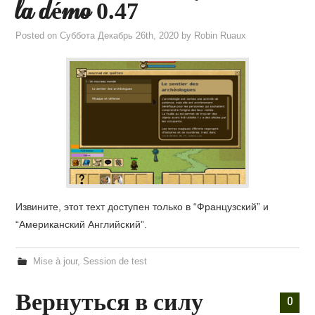
la démo 0.47
Posted on
Суббота Декабрь 26th, 2020
by
Robin Ruaux
Извините, этот техт доступен только в “Французский” и
“Американский Английский”.
Mise à jour
,
Session de test
Вернуться в силу
0