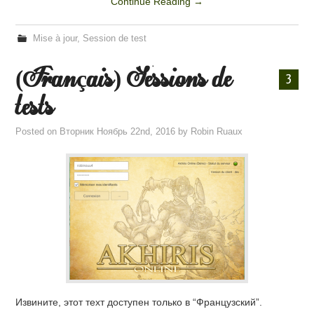
Continue Reading
→
Mise à jour
,
Session de test
(Français) Sessions de
3
tests
Posted on
Вторник Ноябрь 22nd, 2016
by
Robin Ruaux
Извините, этот техт доступен только в “Французский”.