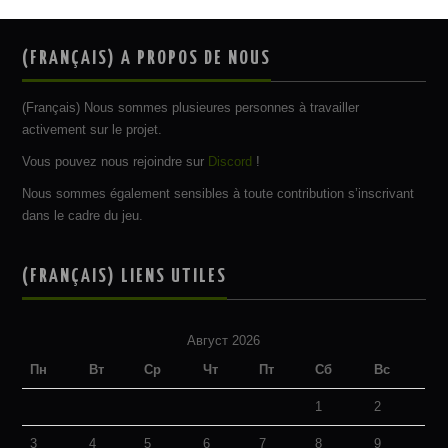
(FRANÇAIS) A PROPOS DE NOUS
(Français) Nous sommes plusieures personnes à travailler
activement sur le projet.
Vous pouvez nous rejoindre sur
Discord
!
Nous sommes également sensibles à toute contribution s’inscrivant
dans le cadre du jeu.
(FRANÇAIS) LIENS UTILES
Август 2026
Пн
Вт
Ср
Чт
Пт
Сб
Вс
1
2
3
4
5
6
7
8
9