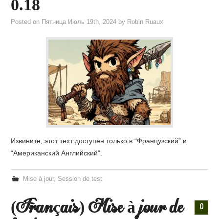
0.18
Posted on
Пятница Июль 19th, 2024
by
Robin Ruaux
ЗАРЕГИСТРИРОВАТЬСЯ / ВОЙТИ
Извините, этот техт доступен только в “Французский” и
“Американский Английский”.
Mise à jour
,
Session de test
(Français) Mise à jour de
0