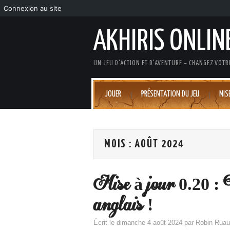
Connexion au site
AKHIRIS ONLIN
UN JEU D'ACTION ET D'AVENTURE – CHANGEZ VOTRE
JOUER
PRÉSENTATION DU JEU
MIS
MOIS :
AOÛT 2024
Mise à jour 0.20 : 
anglais !
Écrit le
dimanche 4 août 2024
par
Robin Rua