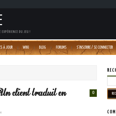
E
 EXPÉRIENCE DU JEU !
ES À JOUR
WIKI
BLOG
FORUMS
S’INSCRIRE / SE CONNECTER
REC
Searc
Un client traduit en
0
COM
ux