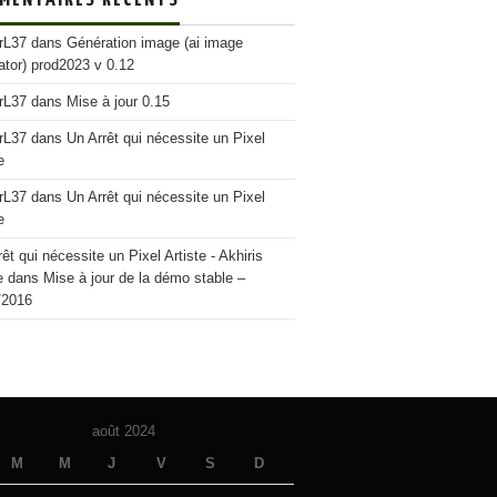
erL37
dans
Génération image (ai image
ator) prod2023 v 0.12
erL37
dans
Mise à jour 0.15
erL37
dans
Un Arrêt qui nécessite un Pixel
e
erL37
dans
Un Arrêt qui nécessite un Pixel
e
êt qui nécessite un Pixel Artiste - Akhiris
e
dans
Mise à jour de la démo stable –
/2016
août 2024
M
M
J
V
S
D