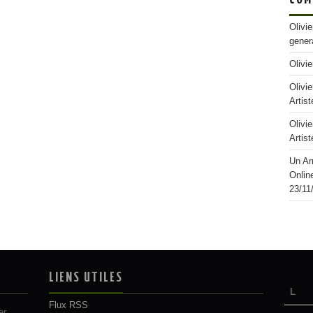
Olivi
gener
Olivi
Olivi
Artist
Olivi
Artist
Un Arr
Onlin
23/11
LIENS UTILES
L
Flux RSS
er